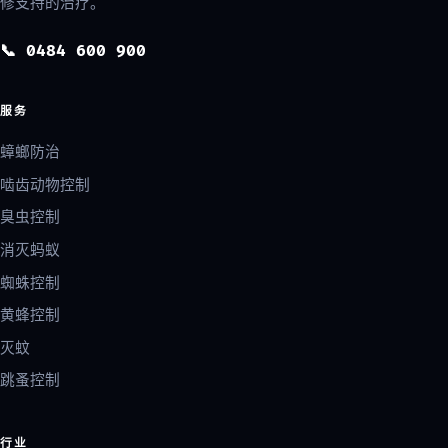
修支持的治疗。
📞 0484 600 900
服务
蟑螂防治
啮齿动物控制
臭虫控制
消灭蚂蚁
蜘蛛控制
黄蜂控制
灭蚊
跳蚤控制
行业