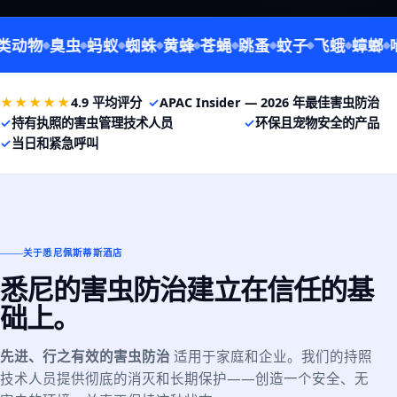
动物
臭虫
蚂蚁
蜘蛛
黄蜂
苍蝇
跳蚤
蚊子
飞蛾
蟑螂
啮
★★★★★
4.9 平均评分
✓
APAC Insider — 2026 年最佳害虫防治
✓
持有执照的害虫管理技术人员
✓
环保且宠物安全的产品
✓
当日和紧急呼叫
关于悉尼佩斯蒂斯酒店
悉尼的害虫防治建立在信任的基
础上。
先进、行之有效的害虫防治
适用于家庭和企业。我们的持照
技术人员提供彻底的消灭和长期保护——创造一个安全、无