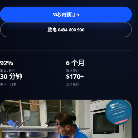
30秒内预订
→
致电 0484 600 900
92%
6 个月
重复/转介
治疗保证
30 分钟
$170+
平均。回复
治疗来自