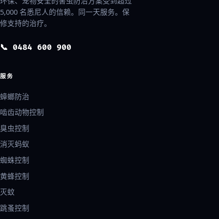
环保、宠物安全的害虫防治方案受到超过
5,000 名悉尼人的信赖。同一天服务。保
修支持的治疗。
📞 0484 600 900
服务
蟑螂防治
啮齿动物控制
臭虫控制
消灭蚂蚁
蜘蛛控制
黄蜂控制
灭蚊
跳蚤控制