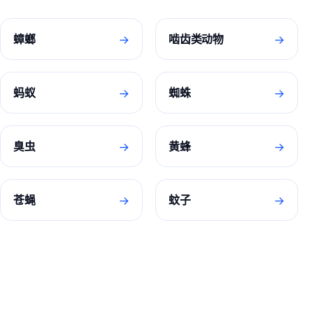
→
→
蟑螂
啮齿类动物
→
→
蚂蚁
蜘蛛
→
→
臭虫
黄蜂
→
→
苍蝇
蚊子