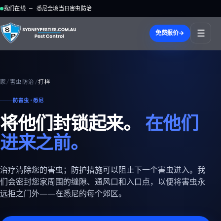
我们在线 — 悉尼全境当日害虫防治
☰
免费报价
→
家
/
害虫防治
/
打样
防害虫·悉尼
将他们封锁起来。
在他们
进来之前。
治疗清除您的害虫；防护措施可以阻止下一个害虫进入。我
们会密封您家周围的缝隙、通风口和入口点，以便将害虫永
远拒之门外——在悉尼的每个郊区。