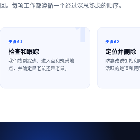
回。每项工作都遵循一个经过深思熟虑的顺序。
1
步骤01
步骤02
检查和跟踪
定位并删除
我们找到踪迹、进入点和筑巢地
防篡改诱饵站和
点，并确定是老鼠还是老鼠。
活跃的跑道和藏