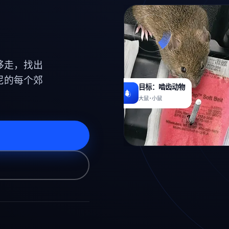
移走，找出
尼的每个郊
目标：啮齿动物
大鼠·小鼠