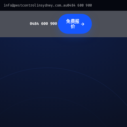
info@pestcontrolinsydney.com.au
0484 600 900
免费报
→
0484 600 900
价