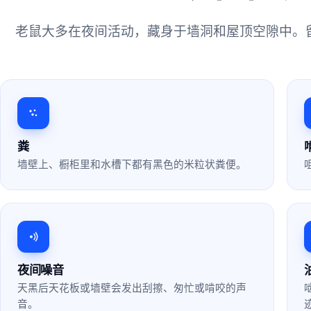
老鼠大多在夜间活动，藏身于墙洞和屋顶空隙中。
粪
墙壁上、橱柜里和水槽下都有黑色的米粒状粪便。
夜间噪音
天黑后天花板或墙壁会发出刮擦、匆忙或啃咬的声
音。