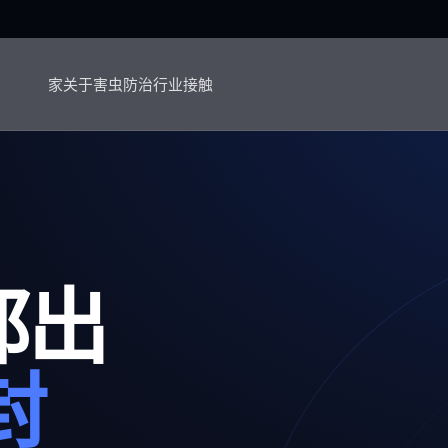
家
关于
害虫防治
行业
接触
都出
封