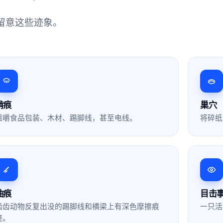
留意这些迹象。
啃痕
巢穴
咀嚼食品包装、木材、踢脚线，甚至电线。
将碎纸
油痕
目击
啮齿动物反复出没的踢脚线和横梁上有深色摩擦痕
一只活
迹。