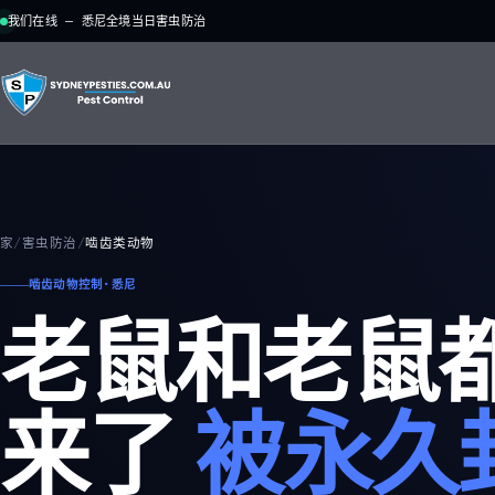
我们在线 — 悉尼全境当日害虫防治
家
/
害虫防治
/
啮齿类动物
啮齿动物控制·悉尼
老鼠和老鼠
来了
被永久