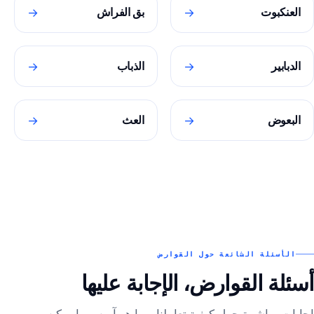
→
→
العنكبوت
بق الفراش
→
→
الدبابير
الذباب
→
→
البعوض
العث
الأسئلة الشائعة حول القوارض
أسئلة القوارض، الإجابة عليها
إجابات مباشرة حول كيفية تعاملنا، وما هو آمن، وما يمكن