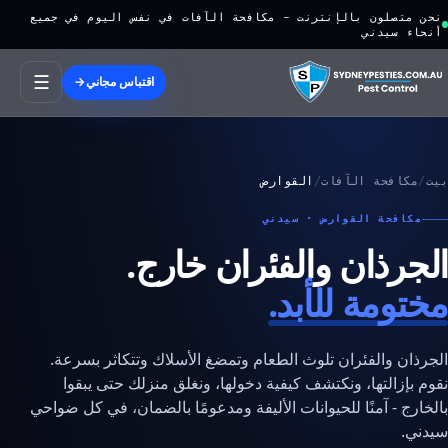
نحن متصلون بالإنترنت - مكافحة الآفات في نفس اليوم في جميع
أنحاء سيدني
☰
اقتباس مجاني
→
بيت
/
مكافحة الآفات
/
القوارض
مكافحة القوارض · سيدني
الجرذان والفئران خارج.
مختومة للأبد.
الجرذان والفئران تلوث الطعام وتمضغ الأسلاك وتتكاثر بسرعة.
نقوم بإزالتها، ونكتشف كيفية دخولها، ونغلق منزلك حتى يبقوا
بالخارج - آمنًا للحيوانات الأليفة ومدعومًا بالضمان، في كل ضواحي
سيدني.