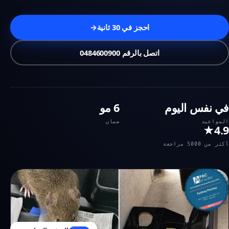
احجز في 30 ثانية
→
اتصل بالرقم 0484600900
في نفس اليوم
6 مو
المواعيد
ضمان
4.9★
أكثر من 5000 مراجعة