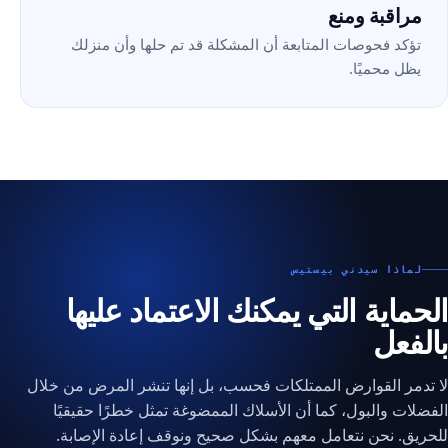
مراقبة ومنع
تؤكد فحوصات المتابعة أن المشكلة قد تم حلها وأن منزلك
يظل محميًا.
لماذا سيدني بيستيس
الحماية التي يمكنك الاعتماد عليها
بالفعل
لا تدمر القوارض الممتلكات فحسب، بل إنها تنشر المرض من خلال
الفضلات والبول، كما أن الأسلاك الممضوغة تمثل خطرًا حقيقيًا
للحريق. نحن نتعامل معهم بشكل صحيح ونوقف إعادة الإصابة.