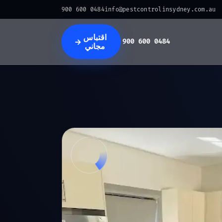
0484 600 900
info@pestcontrolinsydney.com.au
اقتباس
→
0484 600 900
مجاني