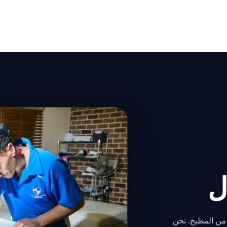
ل
 من المطبخ. نحن